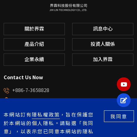
關於界霖
訊息中心
產品介紹
投資人關係
企業永續
加入界霖
Contact Us Now
YOU
+886-7-3658828
service@jihlin.com.tw
立即
高雄市楠梓區中央路58號
本網站訂有
隱私權政策
，旨在保護您
我同意
於本網站的個人隱私。請點選「我同
意」，以表示您已同意本網站的隱私
Copyright © 2026 界霖科技股份有限公司. All Right Reserved.Designed by