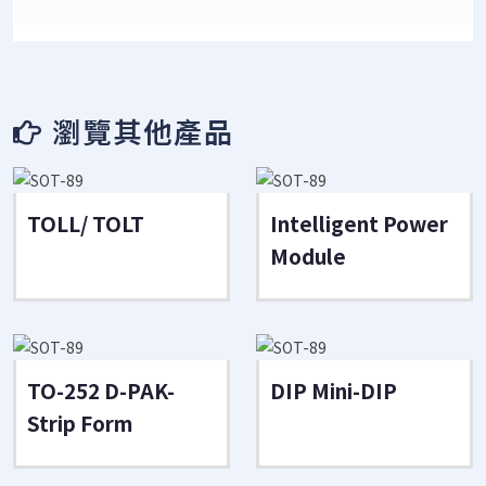
瀏覽其他產品
TOLL/ TOLT
Intelligent Power
Module
TO-252 D-PAK-
DIP Mini-DIP
Strip Form