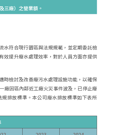
廠及三廠）之營業額。
流水符合現行園區與法規規範，並定期委託檢
有效提升廢水處理效率，對於人員方面亦提供
適時檢討及改善廢污水處理設施功能，以確保
度一廠因區內鄰近工廠火災事件波及，已停止廢
法規排放標準。本公司廢水排放標準如下表所
準
022
2023
2024