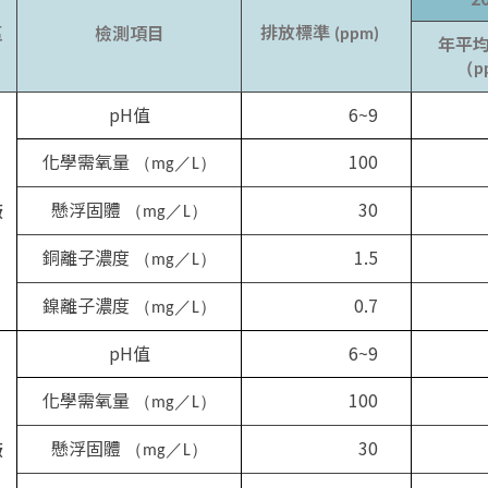
排放標準
區
檢測項目
(ppm
)
年平
（p
pH值
6~9
化學需氧量
100
（mg／L）
懸浮固體
30
廠
（mg／L）
銅離子濃度
1.5
（mg／L）
鎳離子濃度
0.7
（mg／L）
pH值
6~9
化學需氧量
100
（mg／L）
懸浮固體
30
廠
（mg／L）