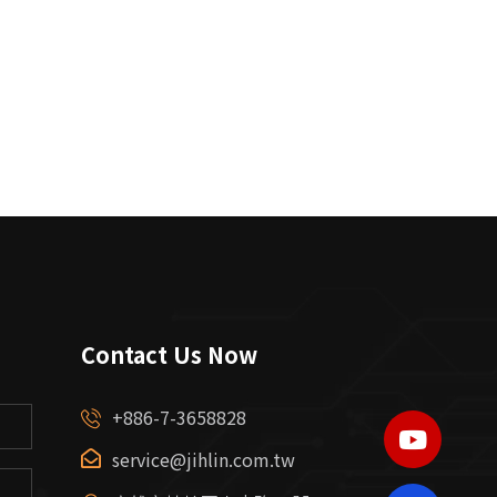
Contact Us Now
+886-7-3658828
YOUTUB
service@jihlin.com.tw