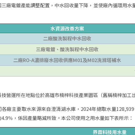
三廠電鍍產能調整配置，中水回收量下降，並使廠內循環用水量由2023
。
水資源改善方案
二廠酸洗製程中水回收
三廠電鍍、酸洗製程中水回收
二廠RO-A濃排廢水回收供應M01及M02洗滌塔補水
科技營運所在地點位於高雄市楠梓科技產業園區（舊稱楠梓加工
各廠主要取水來源來自澄清湖水庫，2024年總取水量128,939公
約4.9％，係因產量略減所致。本公司使用之用水量如下表所示：
界霖科技用水量