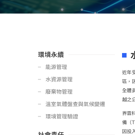
環境永續
能源管理
近年
水資源管理
區，
全體
廢棄物管理
越之
溫室氣體盤查與氣候變遷
界霖
環境管理驗證
備（
因投入
社會責任