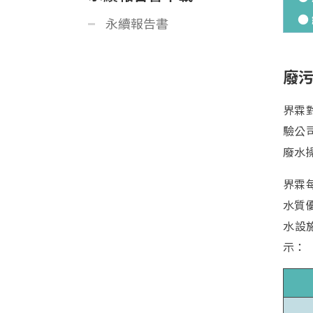
●
永續報告書
廢
界霖
驗公
廢水
界霖
水質
水設
示：