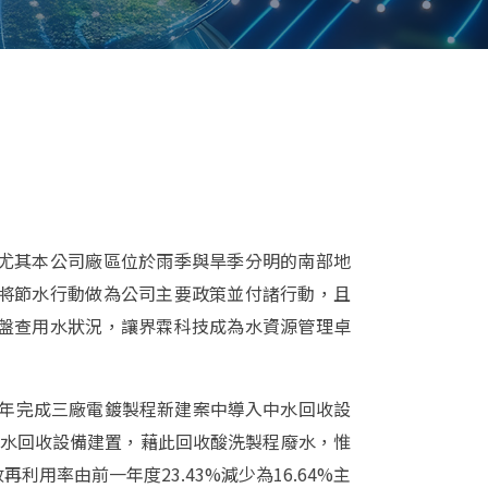
尤其本公司廠區位於雨季與旱季分明的南部地
將節水行動做為公司主要政策並付諸行動，且
盤查用水狀況，讓界霖科技成為水資源管理卓
1年完成三廠電鍍製程新建案中導入中水回收設
成中水回收設備建置，藉此回收酸洗製程廢水，惟
利用率由前一年度23.43%減少為16.64%主