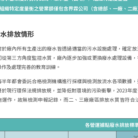
 組織特定度量衡之營業額僅包含界霖公司（含總部、一廠、二
污水排放情形
對於廠內所有生產出的廢水皆透過適當的污水設施處理，確定放
司從第三方角度監控水質，廠內逐步加強或更換廢水處理設備，
操作及處理完善的教育訓練。
每半年都會委託合格檢測機構進行採樣與檢測放流水各項數據，
優於現行環保法規排放規，並降低對環境的污染衝擊，2023年
施運作，故無檢測申報記錄，而二、三廠廠區排放水質皆符合
各營運據點廢水排放標
2