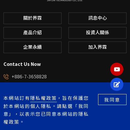
關於界霖
訊息中心
產品介紹
投資人關係
企業永續
加入界霖
Contact Us Now
YOU
+886-7-3658828
立即
service@jihlin.com.tw
高雄市楠梓區中央路58號
本網站訂有
隱私權政策
，旨在保護您
我同意
於本網站的個人隱私。請點選「我同
意」，以表示您已同意本網站的隱私
Copyright © 2026 界霖科技股份有限公司. All Right Reserved.Designed by
權政策。
Bondlink
.
｜
聯絡我們
隱私權政策