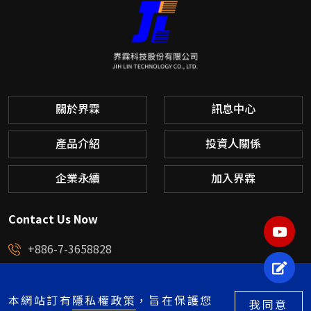
關於界霖
訊息中心
產品介紹
投資人關係
企業永續
加入界霖
Contact Us Now
YOU
+886-7-3658828
立即
service@jihlin.com.tw
高雄市楠梓區中央路58號
本網站訂有
隱私權政策
，旨在保護您
我同意