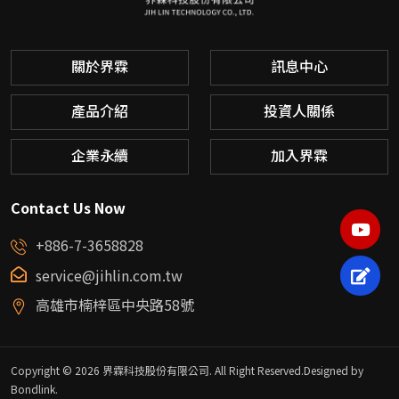
關於界霖
訊息中心
產品介紹
投資人關係
企業永續
加入界霖
Contact Us Now
YOU
+886-7-3658828
service@jihlin.com.tw
立即
高雄市楠梓區中央路58號
Copyright © 2026 界霖科技股份有限公司. All Right Reserved.Designed by
Bondlink
.