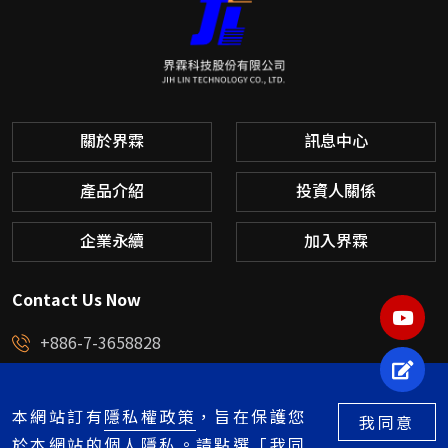
關於界霖
訊息中心
產品介紹
投資人關係
企業永續
加入界霖
Contact Us Now
YOU
+886-7-3658828
立即
service@jihlin.com.tw
高雄市楠梓區中央路58號
本網站訂有
隱私權政策
，旨在保護您
我同意
於本網站的個人隱私。請點選「我同