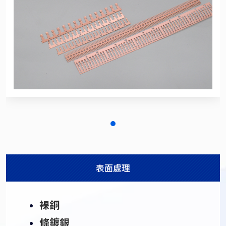
表面處理
裸銅
條鍍銀