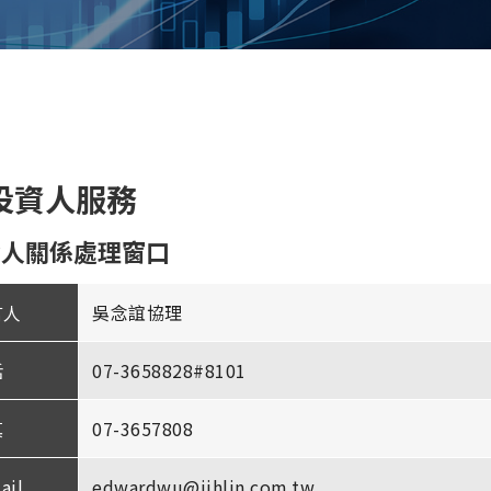
投資人服務
資人關係處理窗口
言人
吳念誼協理
話
07-3658828#8101
真
07-3657808
ail
edwardwu@jihlin.com.tw