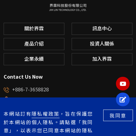
關於界霖
訊息中心
產品介紹
投資人關係
企業永續
加入界霖
Contact Us Now
YOU
+886-7-3658828
service@jihlin.com.tw
立即
高雄市楠梓區中央路58號
本網站訂有
隱私權政策
，旨在保護您
我同意
於本網站的個人隱私。請點選「我同
意」，以表示您已同意本網站的隱私
Copyright © 2026 界霖科技股份有限公司. All Right Reserved.Designed by